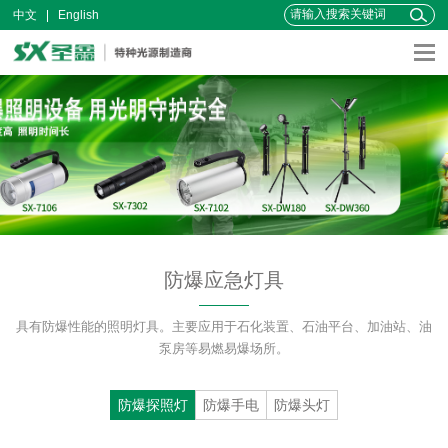
中文
English
咨询热线：0769-81173966
防爆应急灯具
具有防爆性能的照明灯具。主要应用于石化装置、石油平台、加油站、油
泵房等易燃易爆场所。
防爆探照灯
防爆手电
防爆头灯