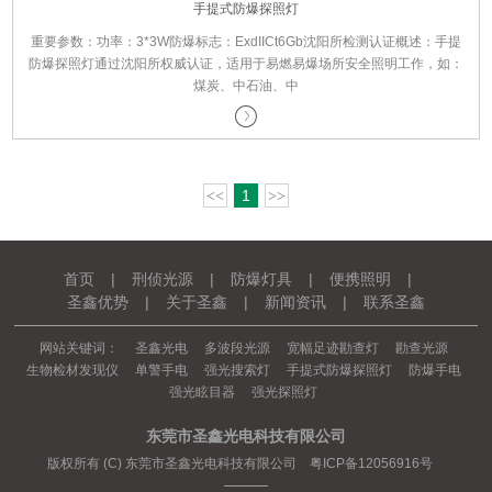
手提式防爆探照灯
重要参数：功率：3*3W防爆标志：ExdIICt6Gb沈阳所检测认证概述：手提
防爆探照灯通过沈阳所权威认证，适用于易燃易爆场所安全照明工作，如：
煤炭、中石油、中
1
<<
>>
首页
|
刑侦光源
|
防爆灯具
|
便携照明
|
圣鑫优势
|
关于圣鑫
|
新闻资讯
|
联系圣鑫
网站关键词：
圣鑫光电
多波段光源
宽幅足迹勘查灯
勘查光源
生物检材发现仪
单警手电
强光搜索灯
手提式防爆探照灯
防爆手电
强光眩目器
强光探照灯
东莞市圣鑫光电科技有限公司
版权所有 (C) 东莞市圣鑫光电科技有限公司 粤ICP备12056916号