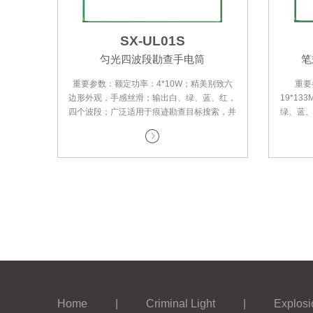
SX-UL01S
匀光四波段勘查手电筒
笔
重要参数：额定功率：4*10W；精美别致六
重要
边形外观，手感丝滑；输出白、绿、蓝、红，
19*1
四个波段；广泛适用于痕迹勘查目标搜索，并
绿、蓝
可直接用于摄影采证照明，满足刑侦一线实
目标搜
Home
|
Criminal Light
|
Explosi