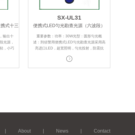
SX-UL31
便携式十三
便携式LED匀光勘查光源（六波段）
2，输出十
重要参数：功率：30W光型：圆形匀光概
波段光源，
述：刑侦警用便携式LED匀光勘查光源采用高
轻，小巧
亮进口LED，超宽照明，匀光投射，防震抗
单
摔，一体多能，单支可实现6个波段，主要用
|
About
|
News
|
Contact