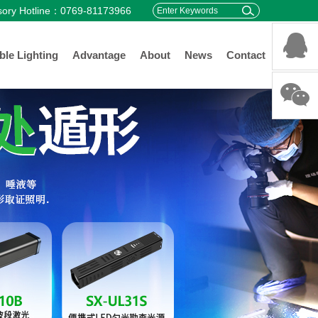
sory Hotline：0769-81173966
ble Lighting
Advantage
About
News
Contact