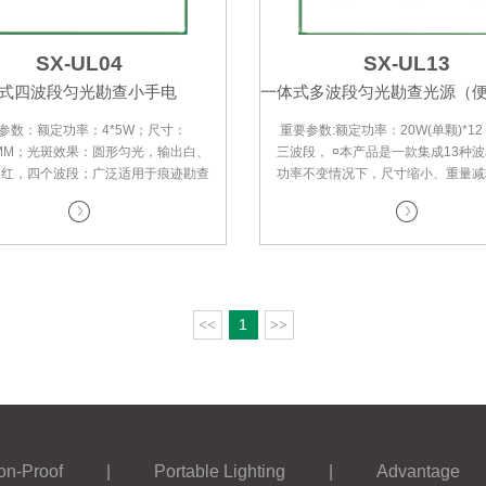
SX-UL04
SX-UL13
式四波段匀光勘查小手电
一体式多波段匀光勘查光源（
波段光源）
参数：额定功率：4*5W；尺寸：
重要参数:额定功率：20W(单颗)*1
33MM；光斑效果：圆形匀光，输出白、
三波段， ¤本产品是一款集成13种
、红，四个波段；广泛适用于痕迹勘查
功率不变情况下，尺寸缩小、重量减
索，并可直接用于摄影采证照明，满
便携的13波段光源；操作简
1
<<
>>
on-Proof
|
Portable Lighting
|
Advantage